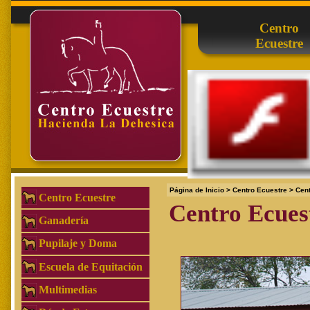
Centro
Ecuestre
Página de Inicio
>
Centro Ecuestre
>
Cen
Centro Ecuestre
Centro Ecues
Ganadería
Pupilaje y Doma
Escuela de Equitación
Multimedias