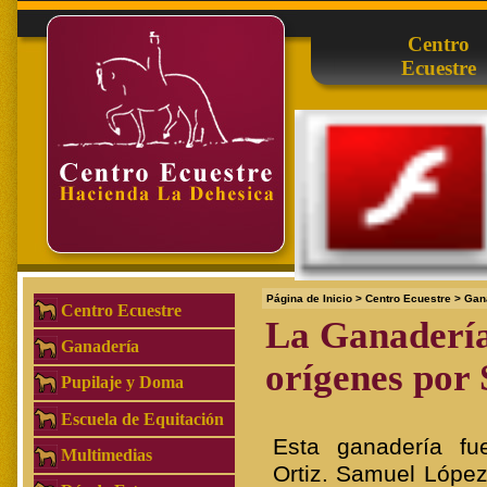
Centro
Ecuestre
Página de Inicio
>
Centro Ecuestre
>
Gan
Centro Ecuestre
La Ganadería 
Ganadería
orígenes por
Pupilaje y Doma
Escuela de Equitación
Esta ganadería f
Multimedias
Ortiz. Samuel Lópe